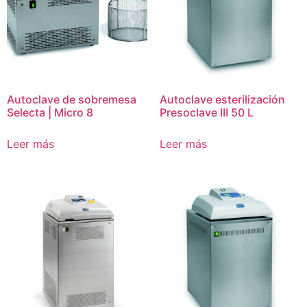
Autoclave de sobremesa
Autoclave esterilización
Selecta | Micro 8
Presoclave III 50 L
Leer más
Leer más