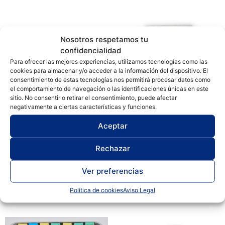
Nosotros respetamos tu
confidencialidad
Para ofrecer las mejores experiencias, utilizamos tecnologías como las
cookies para almacenar y/o acceder a la información del dispositivo. El
consentimiento de estas tecnologías nos permitirá procesar datos como
el comportamiento de navegación o las identificaciones únicas en este
sitio. No consentir o retirar el consentimiento, puede afectar
negativamente a ciertas características y funciones.
Aceptar
Balanza ZS-600 600 gr. 0,1
Bandeja de cartón sin tapa
gr. 77524ZS-600
para 20 portaobjetos
Rechazar
127BPG006
52,00
€
2,68
€
Ver preferencias
Añadir al carrito
Añadir al carrito
Política de cookies
Aviso Legal