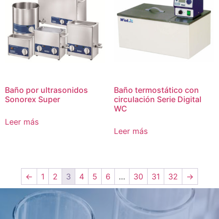
Baño por ultrasonidos
Baño termostático con
Sonorex Super
circulación Serie Digital
WC
Leer más
Leer más
←
1
2
3
4
5
6
…
30
31
32
→