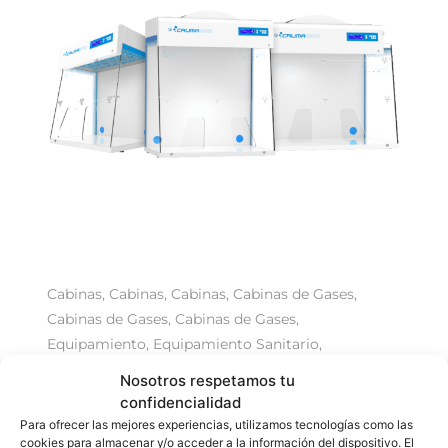
Cabinas
,
Cabinas
,
Cabinas
,
Cabinas de Gases
,
Cabinas de Gases
,
Cabinas de Gases
,
Equipamiento
,
Equipamiento Sanitario
,
INDUSTRIA
,
INVESTIGACIÓN
,
SANITARIA
Nosotros respetamos tu
Cabina
,
Classic
,
Cruma
,
Gases
confidencialidad
Para ofrecer las mejores experiencias, utilizamos tecnologías como las
Cabina de Gases Gama CLASSIC
cookies para almacenar y/o acceder a la información del dispositivo. El