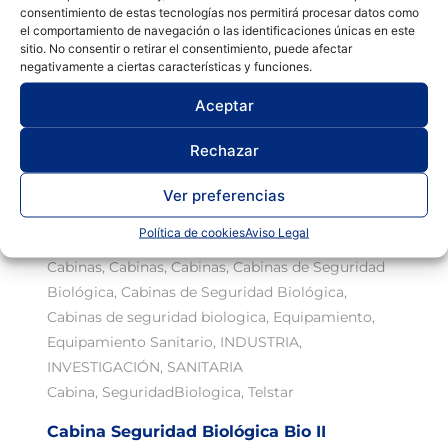
consentimiento de estas tecnologías nos permitirá procesar datos como
el comportamiento de navegación o las identificaciones únicas en este
sitio. No consentir o retirar el consentimiento, puede afectar
negativamente a ciertas características y funciones.
Aceptar
Rechazar
Ver preferencias
Política de cookies
Aviso Legal
Cabinas
,
Cabinas
,
Cabinas
,
Cabinas de Seguridad
Biológica
,
Cabinas de Seguridad Biológica
,
Cabinas de seguridad biologica
,
Equipamiento
,
Equipamiento Sanitario
,
INDUSTRIA
,
INVESTIGACIÓN
,
SANITARIA
Cabina
,
SeguridadBiologica
,
Telstar
Cabina Seguridad Biológica Bio II