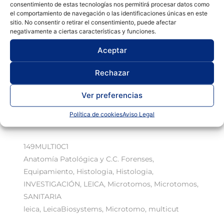
consentimiento de estas tecnologías nos permitirá procesar datos como
el comportamiento de navegación o las identificaciones únicas en este
sitio. No consentir o retirar el consentimiento, puede afectar
negativamente a ciertas características y funciones.
Aceptar
Rechazar
Ver preferencias
Política de cookies
Aviso Legal
149MULTI0C1
Anatomía Patológica y C.C. Forenses
,
Equipamiento
,
Histologia
,
Histologia
,
INVESTIGACIÓN
,
LEICA
,
Microtomos
,
Microtomos
,
SANITARIA
leica
,
LeicaBiosystems
,
Microtomo
,
multicut