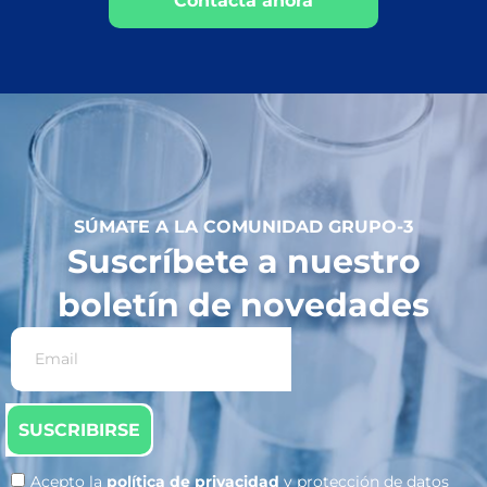
Contacta ahora
SÚMATE A LA COMUNIDAD GRUPO-3
Suscríbete a nuestro
boletín de novedades
SUSCRIBIRSE
Acepto la
política de privacidad
y protección de datos