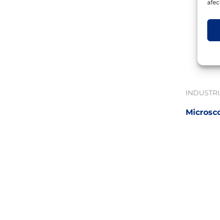
afec
INDUSTR
Microsc