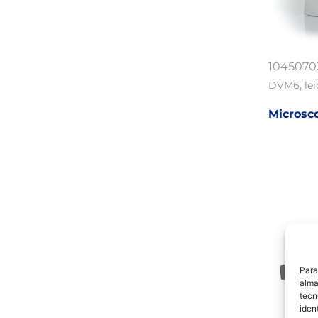
1045070
,
DVM6
le
Microsc
Para
alma
tecn
iden