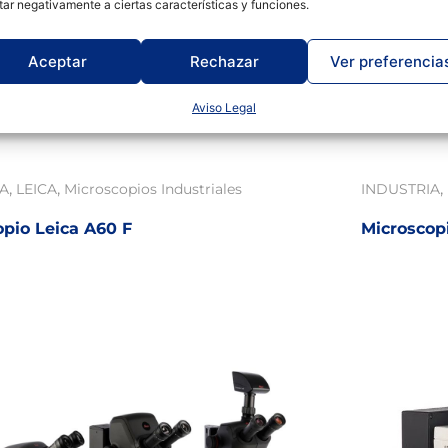
tar negativamente a ciertas características y funciones.
Aceptar
Rechazar
Ver preferencia
Aviso Legal
,
,
,
IA
LEICA
Microscopios Industriales
INDUSTRIA
opio Leica A60 F
Microscop