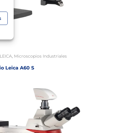
s
,
LEICA
Microscopios Industriales
io Leica A60 S