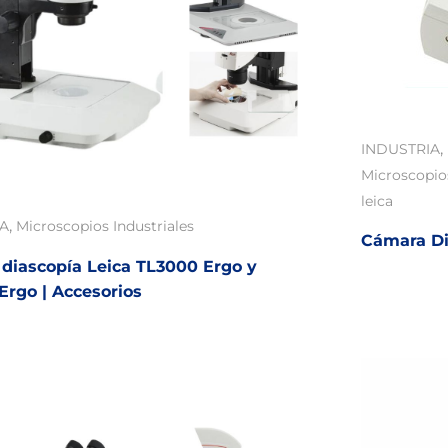
,
INDUSTRIA
Microscopio
leica
,
IA
Microscopios Industriales
Cámara Dig
 diascopía Leica TL3000 Ergo y
Ergo | Accesorios