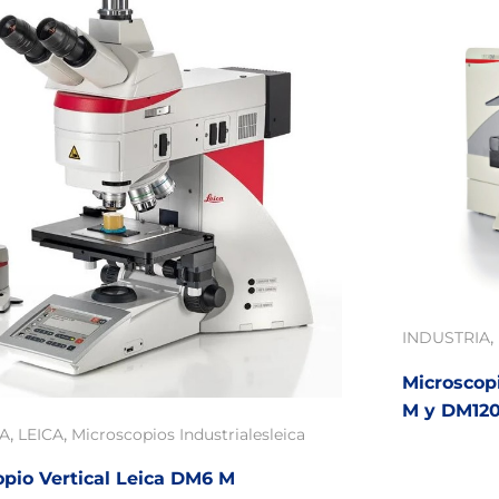
,
INDUSTRIA
Microscop
M y DM12
,
,
IA
LEICA
Microscopios Industriales
leica
opio Vertical Leica DM6 M