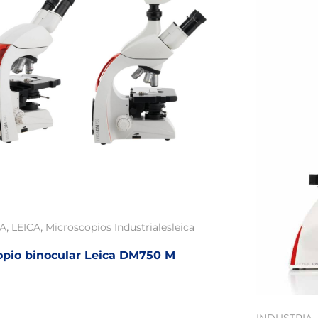
,
,
IA
LEICA
Microscopios Industriales
leica
opio binocular Leica DM750 M
,