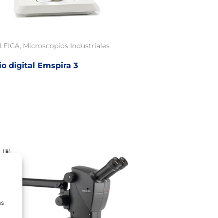
,
LEICA
Microscopios Industriales
o digital Emspira 3
as