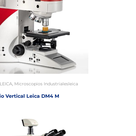
,
LEICA
Microscopios Industriales
leica
io Vertical Leica DM4 M