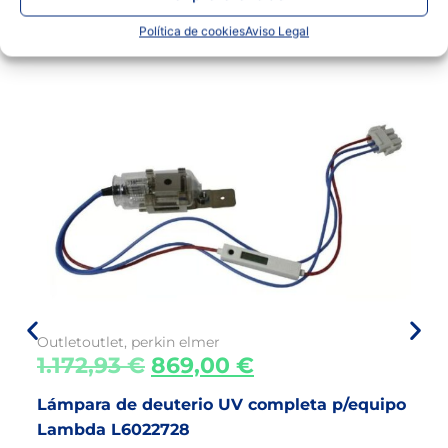
Productos relacionados
Política de cookies
Aviso Legal
Outlet
outlet
,
perkin elmer
1.172,93
€
869,00
€
Lámpara de deuterio UV completa p/equipo
Lambda L6022728