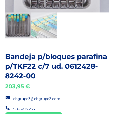
Bandeja p/bloques parafina
p/TKF22 c/7 ud. 0612428-
8242-00
203,95
€
chgrupo3@chgrupo3.com
986 493 253