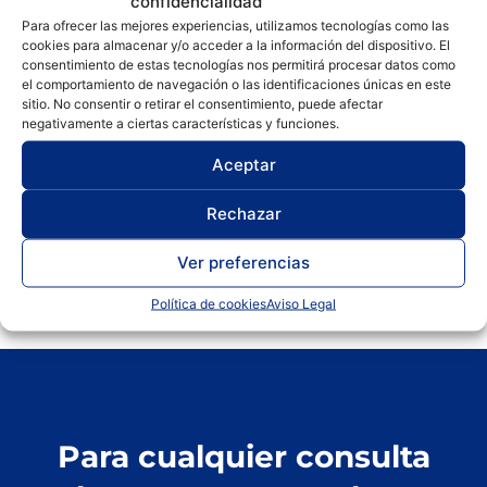
confidencialidad
Fungible AA
,
Fungible de técnicas analíticas
,
Para ofrecer las mejores experiencias, utilizamos tecnologías como las
cookies para almacenar y/o acceder a la información del dispositivo. El
INDUSTRIA
consentimiento de estas tecnologías nos permitirá procesar datos como
Glass Expansion
el comportamiento de navegación o las identificaciones únicas en este
sitio. No consentir o retirar el consentimiento, puede afectar
Lámparas de Cátodo Hueco | Hollow
negativamente a ciertas características y funciones.
Cathode Lamps
Aceptar
Rechazar
Ver preferencias
Política de cookies
Aviso Legal
Para cualquier consulta