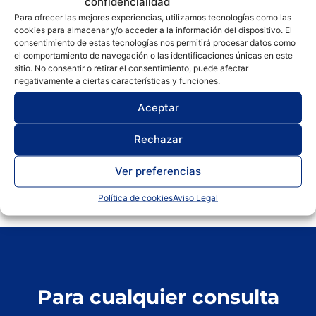
confidencialidad
Anatomía Patológica y C.C. Forenses
,
Carros
Para ofrecer las mejores experiencias, utilizamos tecnologías como las
cookies para almacenar y/o acceder a la información del dispositivo. El
elevadores
,
SANITARIA
consentimiento de estas tecnologías nos permitirá procesar datos como
Carroelevador
,
Kugel
el comportamiento de navegación o las identificaciones únicas en este
sitio. No consentir o retirar el consentimiento, puede afectar
Carro elevador HTW 50/140 con escala
negativamente a ciertas características y funciones.
digital
Aceptar
Rechazar
Ver preferencias
Política de cookies
Aviso Legal
Para cualquier consulta