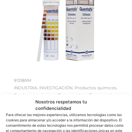
91318RM
INDUSTRIA
,
INVESTIGACIÓN
,
Productos químicos
,
Productos químicos
,
Tiras reactivas
,
Tiras reactivas
Nosotros respetamos tu
PANREAC
,
QUANTOFIX
,
test
confidencialidad
QUANTOFIX 91318RM Cianuro
Para ofrecer las mejores experiencias, utilizamos tecnologías como las
cookies para almacenar y/o acceder a la información del dispositivo. El
consentimiento de estas tecnologías nos permitirá procesar datos como
el comportamiento de navegación o las identificaciones únicas en este