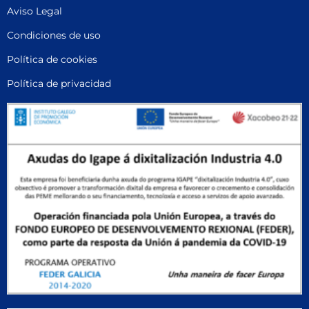
91339RM
INDUSTRIA
,
INVESTIGACIÓN
,
Productos químicos
,
Productos químicos
,
Tiras reactivas
,
Tiras reactivas
PANREAC
,
QUANTOFIX
,
test
QUANTOFIX 91339RM Cloro sensitive