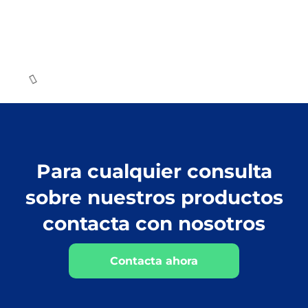
91337RM
INDUSTRIA
,
INVESTIGACIÓN
,
Productos químicos
,
Productos químicos
,
Tiras reactivas
,
Tiras reactivas
PANREAC
,
QUANTOFIX
,
test