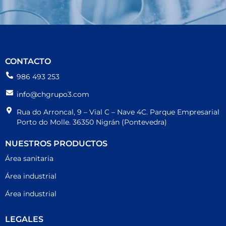
INDUSTRIA
,
INVESTIGACIÓN
,
Productos químicos
,
Productos químicos
,
Tiras reactivas
,
Tiras reactivas
PANREAC
,
QUANTOFIX
,
test
QUANTOFIX 91338RM Nitrito / pH