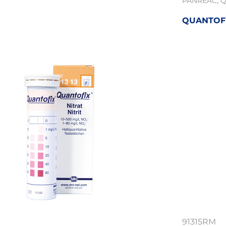
,
PANREAC
Q
QUANTOFIX
91315RM