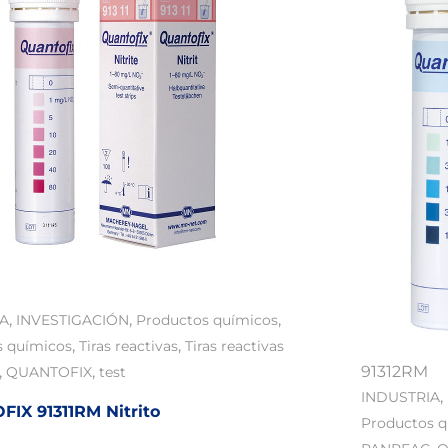
,
,
,
IA
INVESTIGACIÓN
Productos químicos
,
,
s químicos
Tiras reactivas
Tiras reactivas
,
,
91312RM
QUANTOFIX
test
,
INDUSTRIA
IX 91311RM Nitrito
Productos 