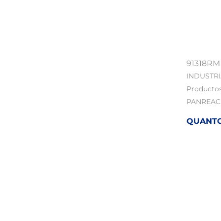
91318RM
INDUSTR
Producto
PANREAC
QUANTOF