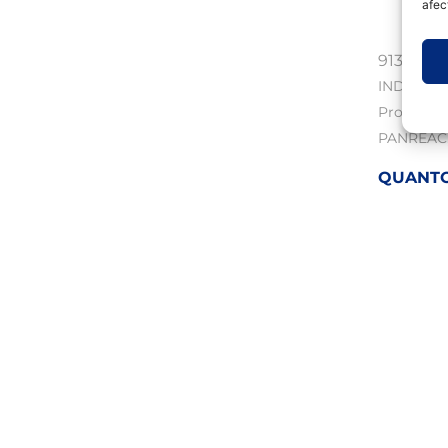
afec
91316RM
INDUSTR
Producto
PANREAC
QUANTOF