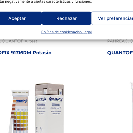
tar negativamente a ciertas características y funciones.
91317RM
Aceptar
Rechazar
Ver preferencia
,
,
,
,
IA
INVESTIGACIÓN
Productos químicos
INDUSTRIA
Política de cookies
Aviso Legal
,
,
s químicos
Tiras reactivas
Tiras reactivas
Productos 
,
,
,
QUANTOFIX
test
PANREAC
Q
IX 91316RM Potasio
QUANTOFI