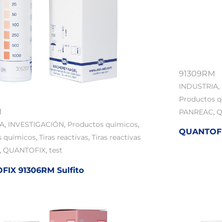
91309RM
,
INDUSTRIA
Productos 
,
M
PANREAC
Q
,
,
,
IA
INVESTIGACIÓN
Productos químicos
QUANTOFI
,
,
s químicos
Tiras reactivas
Tiras reactivas
,
,
QUANTOFIX
test
IX 91306RM Sulfito