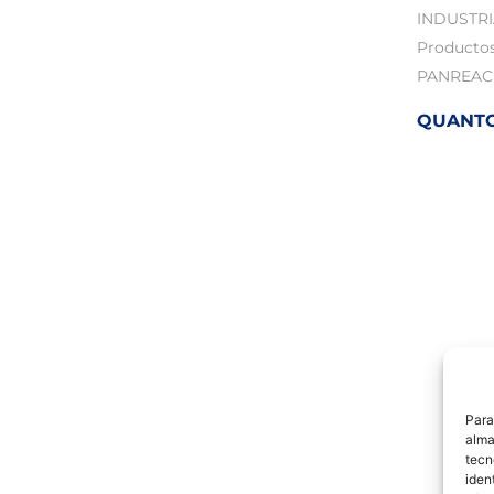
INDUSTR
Producto
PANREAC
QUANTOF
Para
alma
tecn
iden