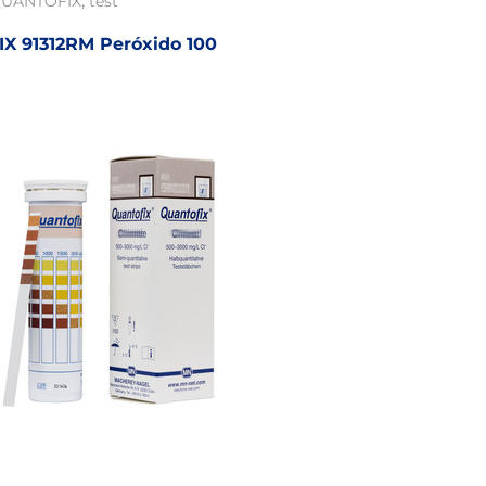
,
UANTOFIX
test
 91312RM Peróxido 100