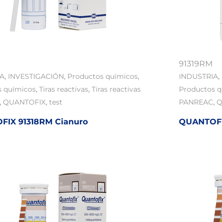
91319RM
,
,
,
,
IA
INVESTIGACIÓN
Productos químicos
INDUSTRIA
,
,
s químicos
Tiras reactivas
Tiras reactivas
Productos 
,
,
,
QUANTOFIX
test
PANREAC
Q
IX 91318RM Cianuro
QUANTOFIX