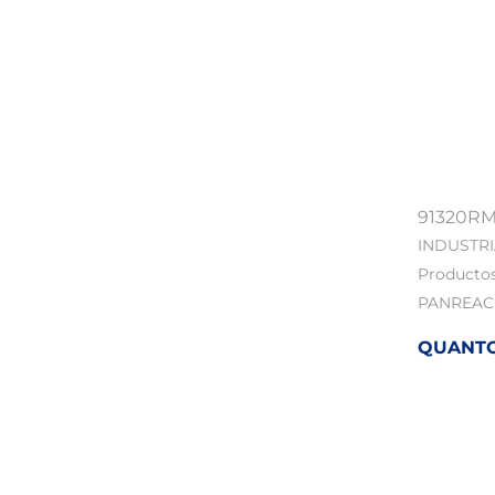
91320R
INDUSTR
Producto
PANREAC
QUANTOF