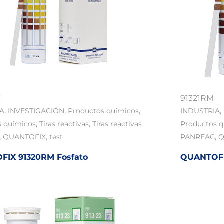
M
91321RM
,
,
,
,
IA
INVESTIGACIÓN
Productos químicos
INDUSTRIA
,
,
s químicos
Tiras reactivas
Tiras reactivas
Productos 
,
,
,
QUANTOFIX
test
PANREAC
Q
IX 91320RM Fosfato
QUANTOFI