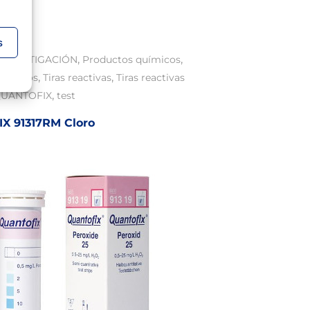
s
,
,
INVESTIGACIÓN
Productos químicos
,
,
químicos
Tiras reactivas
Tiras reactivas
,
UANTOFIX
test
X 91317RM Cloro