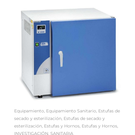
Equipamiento
,
Equipamiento Sanitario
,
Estufas de
secado y esterilización
,
Estufas de secado y
esterilización
,
Estufas y Hornos
,
Estufas y Hornos
,
INVESTIGACIÓN
,
SANITARIA