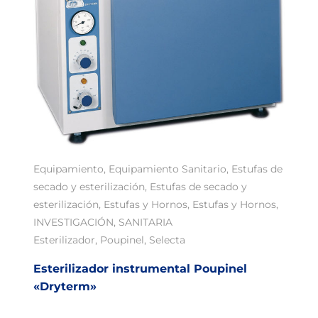
Equipamiento
,
Equipamiento Sanitario
,
Estufas de
secado y esterilización
,
Estufas de secado y
esterilización
,
Estufas y Hornos
,
Estufas y Hornos
,
INVESTIGACIÓN
,
SANITARIA
Esterilizador
,
Poupinel
,
Selecta
Esterilizador instrumental Poupinel
«Dryterm»