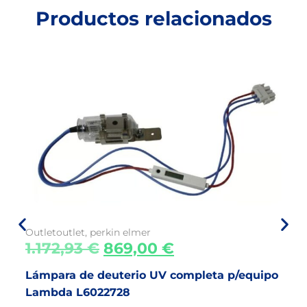
Productos relacionados
Outlet
outlet
,
perkin elmer
1.172,93
€
869,00
€
Lámpara de deuterio UV completa p/equipo
Lambda L6022728