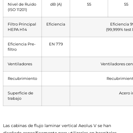
Nivel de Ruido
dB (A)
55
55
(ISO 11201)
Filtro Principal
Eficiencia
Eficiencia 
HEPA H14
(99,999% test 
Eficiencia Pre-
EN 779
filtro
Ventiladores
Ventiladores cent
Recubrimiento
Recubrimiento
Superficie de
Acero i
trabajo
Las cabinas de flujo laminar vertical Aeolus V se han