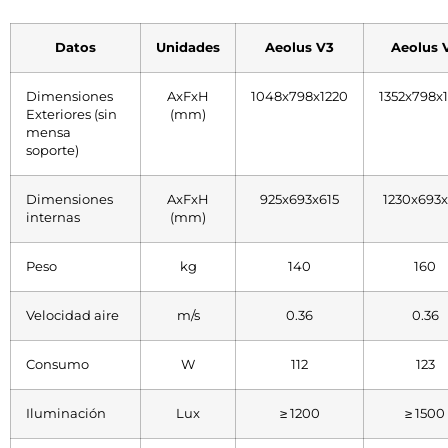
Datos
Unidades
Aeolus V3
Aeolus 
Dimensiones
AxFxH
1048x798x1220
1352x798x
Exteriores (sin
(mm)
mensa
soporte)
Dimensiones
AxFxH
925x693x615
1230x693x
internas
(mm)
Peso
kg
140
160
Velocidad aire
m/s
0.36
0.36
Consumo
W
112
123
Iluminación
Lux
≥ 1200
≥ 1500