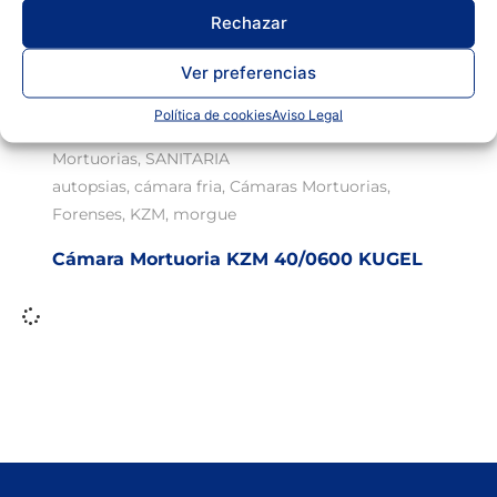
Rechazar
Ver preferencias
Política de cookies
Aviso Legal
Anatomía Patológica y C.C. Forenses
,
Camaras
Mortuorias
,
SANITARIA
autopsias
,
cámara fria
,
Cámaras Mortuorias
,
Forenses
,
KZM
,
morgue
Cámara Mortuoria KZM 40/0600 KUGEL