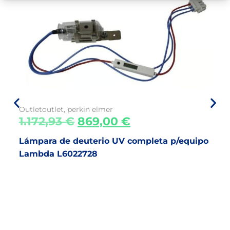
Outlet
outlet
,
perkin elmer
1.172,93
€
869,00
€
Lámpara de deuterio UV completa p/equipo
Lambda L6022728