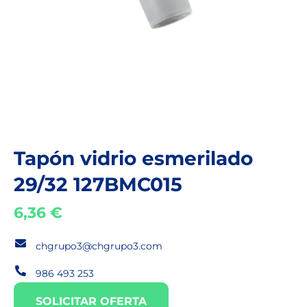
Tapón vidrio esmerilado
29/32 127BMC015
6,36
€
chgrupo3@chgrupo3.com
986 493 253
SOLICITAR OFERTA