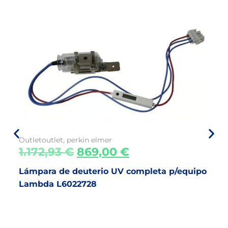
Outlet
outlet
,
perkin elmer
1.172,93
€
869,00
€
Lámpara de deuterio UV completa p/equipo
Lambda L6022728