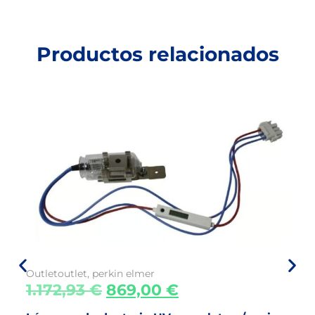
Productos relacionados
Outlet
outlet
,
perkin elmer
1.172,93
€
869,00
€