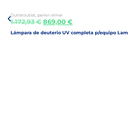
,
Outlet
outlet
perkin elmer
1.172,93
€
869,00
€
Lámpara de deuterio UV completa p/equipo La