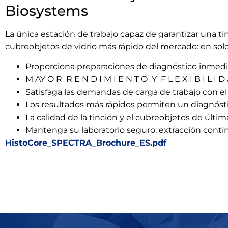
Biosystems
La única estación de trabajo capaz de garantizar una 
cubreobjetos de vidrio más rápido del mercado: en sol
Proporciona preparaciones de diagnóstico inmedia
M AY O R R E N D I M I E N T O Y F L E X I B I L I D
Satisfaga las demandas de carga de trabajo con e
Los resultados más rápidos permiten un diagnós
La calidad de la tinción y el cubreobjetos de últi
Mantenga su laboratorio seguro: extracción conti
HistoCore_SPECTRA_Brochure_ES.pdf