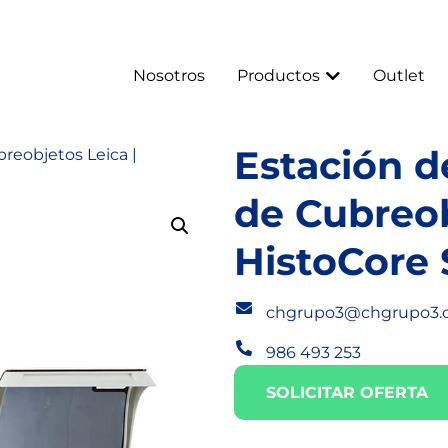
Nosotros
Productos
Outlet
Estación d
reobjetos Leica |
de Cubreob
HistoCore
chgrupo3@chgrupo3.
986 493 253
SOLICITAR OFERTA