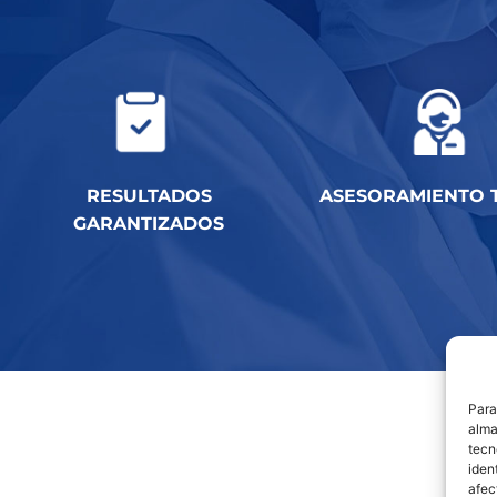
RESULTADOS
ASESORAMIENTO 
GARANTIZADOS
Para
alma
tecn
iden
afec