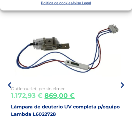
Política de cookies
Aviso Legal
Outlet
outlet
,
perkin elmer
1.172,93
€
869,00
€
Lámpara de deuterio UV completa p/equipo
Lambda L6022728