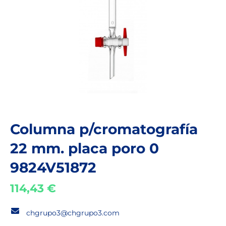
Columna p/cromatografía
22 mm. placa poro 0
9824V51872
114,43
€
chgrupo3@chgrupo3.com