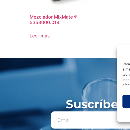
Mezclador MixMate ®
5353000.014
Leer más
Para
alma
tecn
iden
afec
Suscríbete